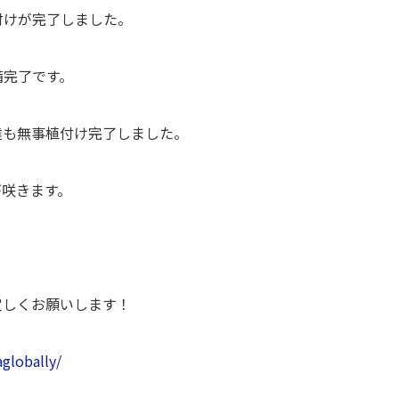
付けが完了しました。
備完了です。
達も無事植付け完了しました。
が咲きます。
！
宜しくお願いします！
globally/