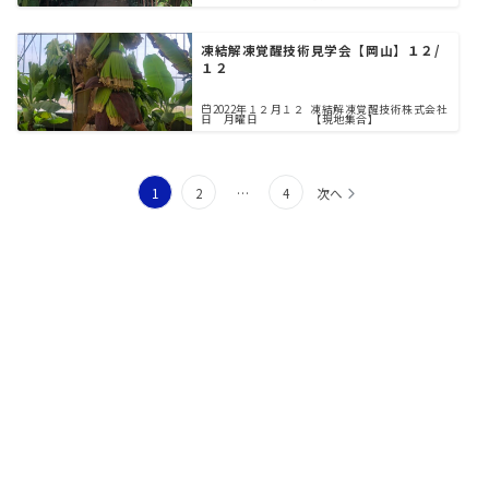
凍結解凍覚醒技術見学会【岡山】１２/
１２
2022年１２月１２
凍結解凍覚醒技術株式会社
日 月曜日
【現地集合】
投
1
2
…
4
次へ
稿
の
ペ
ー
国産珈琲にご興味をお持ちの方へ
会社概要
アクセス
お問い合わせ
ジ
国産珈琲の生産を一緒に盛り上げてくれるパートナーを募
送
集しています。
り
説明会開催中