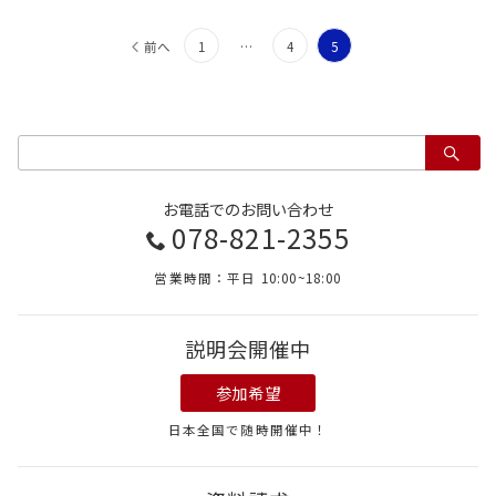
投
前へ
1
…
4
5
稿
の
検
ペ
索：
ー
お電話でのお問い合わせ
ジ
078-821-2355
送
営業時間：平日 10:00~18:00
り
説明会開催中
参加希望
日本全国で随時開催中！